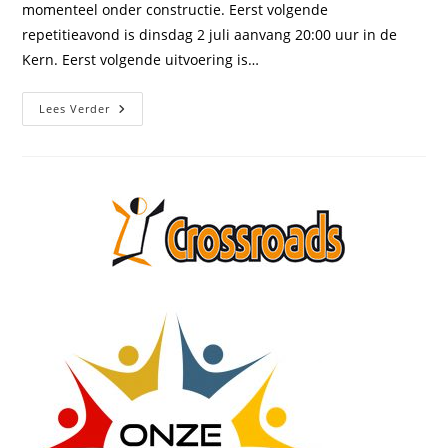
momenteel onder constructie. Eerst volgende
repetitieavond is dinsdag 2 juli aanvang 20:00 uur in de
Kern. Eerst volgende uitvoering is…
Lees Verder