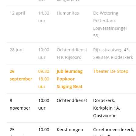
12 april
14.30
Humanitas
De Wetering
uur
Rotterdam,
Loevesteinsingel
55.
28 juni
10:00
Ochtenddienst
Rijksstraatweg 43,
uur
H K Rijsoord
2988 BA Ridderkerk
26
09.30-
Jubileumdag
Theater De Stoep
september
18.00
Popkoor
uur
Singing Beat
8
10:00
Ochtenddienst
Dorpskerk,
november
uur
Kerkplein 1A,
Oostvoorne
25
10:00
Kerstmorgen
Gereformeerdekerk,